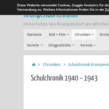
Zum
Diese Website verwendet Cookies, Goggle Analytics für die
Verwendung zu. Weitere Informationen finden Sie in der
Da
Inhalt
Krumpendorfchronik
springen
Historisches von Krumpendorf am Wörthe
Zum
Startseite
Bild + Film
Chroniken
Kirch
Inhalt
springen
Verkehr
Ortsgeschichte
Vereine
Start
Chroniken
Schulchronik Krumpend
Schulchronik 1940 – 1943