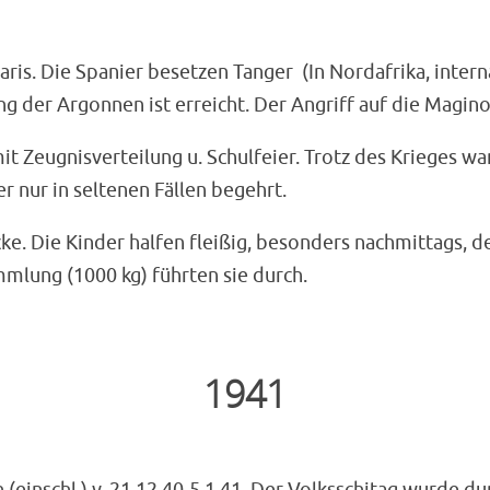
ris. Die Spanier besetzen Tanger (In Nordafrika, interna
r Argonnen ist erreicht. Der Angriff auf die Maginotl
t Zeugnisverteilung u. Schulfeier. Trotz des Krieges wa
r nur in seltenen Fällen begehrt.
e. Die Kinder halfen fleißig, besonders nachmittags, d
mlung (1000 kg) führten sie durch.
1941
einschl.) v. 21.12.40-5.1.41. Der Volksschitag wurde du