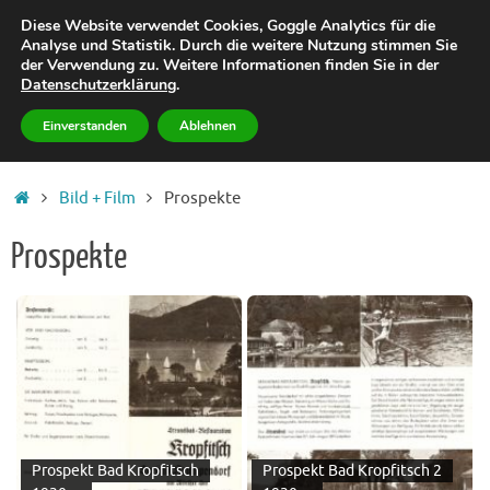
Zum
Krumpendorfchronik
Diese Website verwendet Cookies, Goggle Analytics für die
Inhalt
Analyse und Statistik. Durch die weitere Nutzung stimmen Sie
Historisches von Krumpendorf am Wörthersee
der Verwendung zu. Weitere Informationen finden Sie in der
springen
Datenschutzerklärung
.
Einverstanden
Ablehnen
Start
Bild + Film
Prospekte
Prospekte
Prospekt Bad Kropfitsch
Prospekt Bad Kropfitsch 2